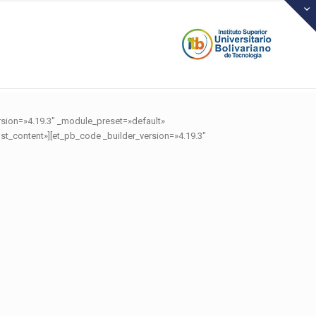
rsion=»4.19.3″ _module_preset=»default»
t_content»][et_pb_code _builder_version=»4.19.3″