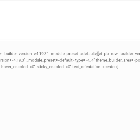
» _builder_version=»4.19.3″ _module_preset=»default»][et_pb_row _builder_ve
rsion=»4.19.3″ _module_preset=»default» type=»4_4″ theme_builder_area=»pos
hover_enabled=»0″ sticky_enabled=»0″ text_orientation=»center»]