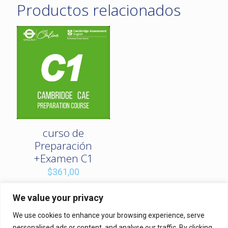
Productos relacionados
curso de
Preparación
+Examen C1
$
361,00
We value your privacy
We use cookies to enhance your browsing experience, serve
© 2026 Betheme by
Muffin group
| All Rights Reserved |
personalised ads or content, and analyse our traffic. By clicking