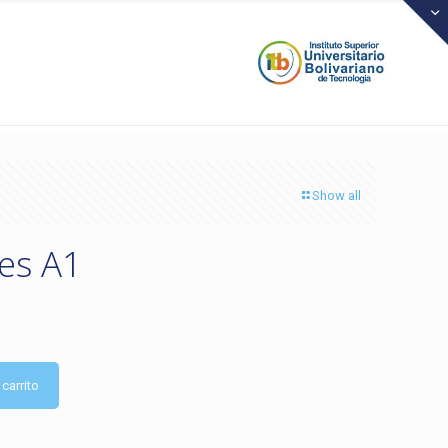
Show all
les A1
 carrito