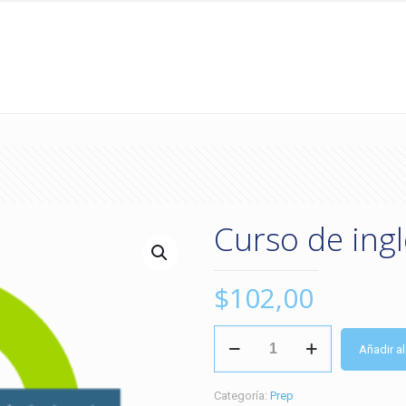
Curso de ing
$
102,00
Curso
Añadir al
de
ingles
A1
Categoría:
Prep